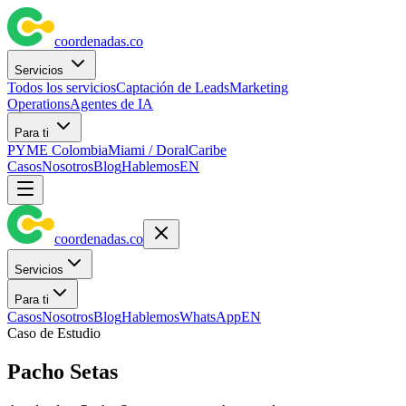
coordenadas
.
co
Servicios
Todos los servicios
Captación de Leads
Marketing
Operations
Agentes de IA
Para ti
PYME Colombia
Miami / Doral
Caribe
Casos
Nosotros
Blog
Hablemos
EN
coordenadas
.
co
Servicios
Para ti
Casos
Nosotros
Blog
Hablemos
WhatsApp
EN
Caso de Estudio
Pacho Setas