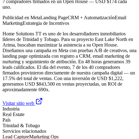
7 compradores firmados en un Open House — USD $174 cada
uno.
Publicidad en Meta
Landing Page
CRM + Automatización
Email
Marketing
Estrategia de Incentivos
Home Solutions TT es uno de los desarrolladores inmobiliarios
líderes de Trinidad y Tobago. Para su proyecto East Lake North en
Arima, buscaban maximizar la asistencia a su Open House.
Diseñamos una campaña en Meta con pruebas A/B de creativos, una
landing page optimizada con registro a CRM, email marketing de
nurturing y seguimiento de atribución. En 48 horas generamos 39
leads calificados. El día del evento, 7 de los 40 compradores
firmados provinieron directamente de nuestra campaña digital — un
17.5% del total de ventas. Con una inversión de USD $1,222,
generamos USD $843,500 en ventas proyectadas, un ROI de
aproximadamente 690x.
Visitar sitio web
Industria
Real Estate
País
Trinidad & Tobago
Servicios relacionados
Lead Capture
Marketing Ops