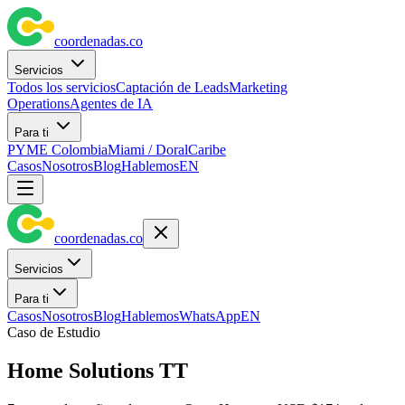
coordenadas
.
co
Servicios
Todos los servicios
Captación de Leads
Marketing
Operations
Agentes de IA
Para ti
PYME Colombia
Miami / Doral
Caribe
Casos
Nosotros
Blog
Hablemos
EN
coordenadas
.
co
Servicios
Para ti
Casos
Nosotros
Blog
Hablemos
WhatsApp
EN
Caso de Estudio
Home Solutions TT