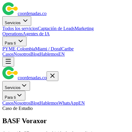
coordenadas
.
co
Servicios
Todos los servicios
Captación de Leads
Marketing
Operations
Agentes de IA
Para ti
PYME Colombia
Miami / Doral
Caribe
Casos
Nosotros
Blog
Hablemos
EN
coordenadas
.
co
Servicios
Para ti
Casos
Nosotros
Blog
Hablemos
WhatsApp
EN
Caso de Estudio
BASF Voraxor