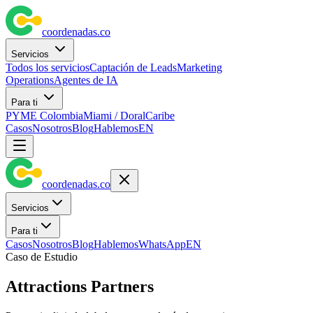
coordenadas
.
co
Servicios
Todos los servicios
Captación de Leads
Marketing
Operations
Agentes de IA
Para ti
PYME Colombia
Miami / Doral
Caribe
Casos
Nosotros
Blog
Hablemos
EN
coordenadas
.
co
Servicios
Para ti
Casos
Nosotros
Blog
Hablemos
WhatsApp
EN
Caso de Estudio
Attractions Partners