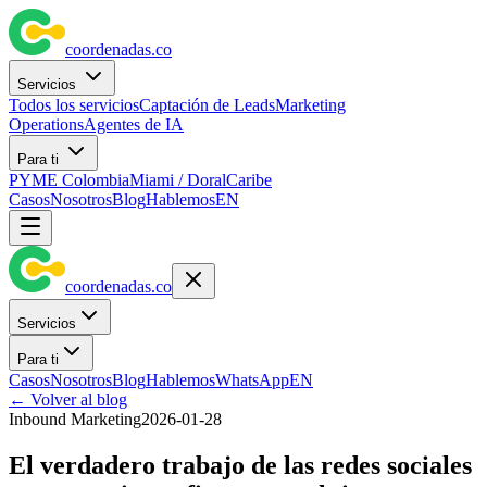
coordenadas
.
co
Servicios
Todos los servicios
Captación de Leads
Marketing
Operations
Agentes de IA
Para ti
PYME Colombia
Miami / Doral
Caribe
Casos
Nosotros
Blog
Hablemos
EN
coordenadas
.
co
Servicios
Para ti
Casos
Nosotros
Blog
Hablemos
WhatsApp
EN
←
Volver al blog
Inbound Marketing
2026-01-28
El verdadero trabajo de las redes sociales