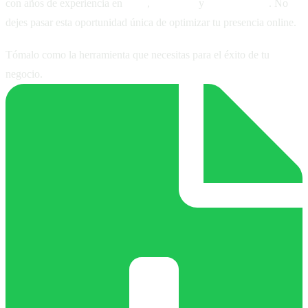
con años de experiencia en
SEO
,
branding
y
redes sociales
. No
dejes pasar esta oportunidad única de optimizar tu presencia online.
Tómalo como la herramienta que necesitas para el éxito de tu
negocio.