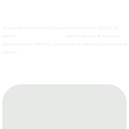
solo 90 días!
Tu negocio merece crecer y destacarse en el mundo digital. Con
nuestro
Plan de Trabajo 90 Días
, tendrás una hoja de ruta clara
para alcanzar tus objetivos, conectar con tu audiencia y maximizar tu
impacto.
¿Qué incluye este plan estratégico?