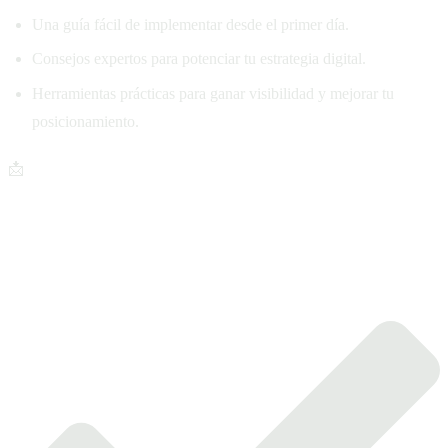
Una guía fácil de implementar desde el primer día.
Consejos expertos para potenciar tu estrategia digital.
Herramientas prácticas para ganar visibilidad y mejorar tu
posicionamiento.
📩
Haz clic abajo y descarga tu copia ahora. ¡Es gratis!
¿Por qué necesitas este plan?