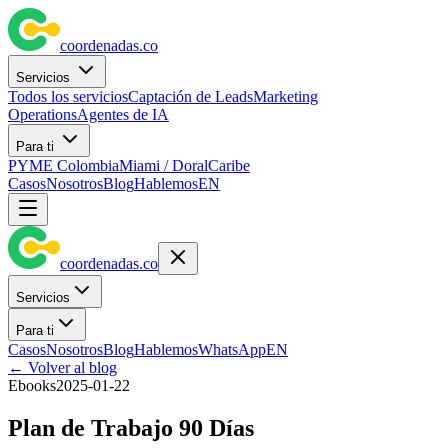
coordenadas
.
co
Servicios
Todos los servicios
Captación de Leads
Marketing
Operations
Agentes de IA
Para ti
PYME Colombia
Miami / Doral
Caribe
Casos
Nosotros
Blog
Hablemos
EN
coordenadas
.
co
Servicios
Para ti
Casos
Nosotros
Blog
Hablemos
WhatsApp
EN
←
Volver al blog
Ebooks
2025-01-22
Plan de Trabajo 90 Días