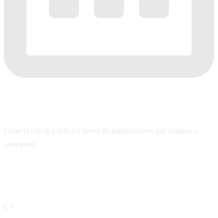
Calendario de contenido
Conecta con tu público a través de publicaciones que inspiran y
convierten.
Da el primer paso hacia el éxito digital
👉
Descarga tu Plan de Trabajo 90 Días y obtén: