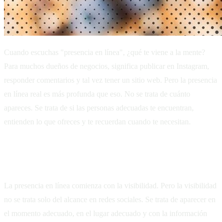
Cuando escuchas "presencia en línea", ¿qué te viene a la mente?
Para muchos dueños de negocios, significa publicar en Instagram,
responder comentarios y tal vez tener un sitio web. Pero la presencia
en línea real es más profunda que eso. No se trata de cuánto
apareces. Se trata de si las personas adecuadas te encuentran,
entienden lo que ofreces y te recuerdan cuando te necesitan.
Ser encontrado: más allá del algoritmo
La presencia en línea comienza con la visibilidad. Pero la visibilidad
no se trata solo del alcance en redes sociales. Se trata de aparecer en
el momento adecuado, en el lugar adecuado y con la información