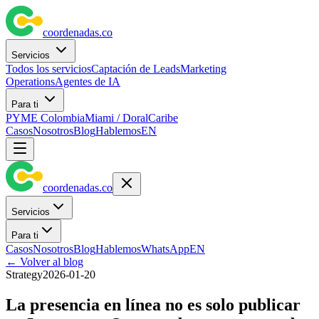
coordenadas
.
co
Servicios
Todos los servicios
Captación de Leads
Marketing
Operations
Agentes de IA
Para ti
PYME Colombia
Miami / Doral
Caribe
Casos
Nosotros
Blog
Hablemos
EN
coordenadas
.
co
Servicios
Para ti
Casos
Nosotros
Blog
Hablemos
WhatsApp
EN
←
Volver al blog
Strategy
2026-01-20
La presencia en línea no es solo publicar