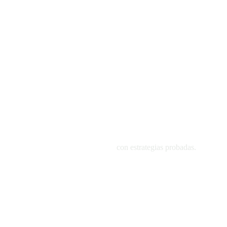
1
Cómo atraer y retener pacientes
con estrategias probadas.