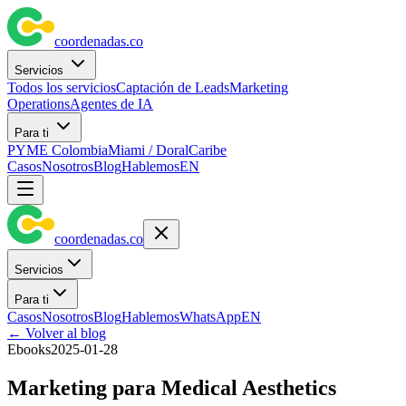
coordenadas
.
co
Servicios
Todos los servicios
Captación de Leads
Marketing
Operations
Agentes de IA
Para ti
PYME Colombia
Miami / Doral
Caribe
Casos
Nosotros
Blog
Hablemos
EN
coordenadas
.
co
Servicios
Para ti
Casos
Nosotros
Blog
Hablemos
WhatsApp
EN
←
Volver al blog
Ebooks
2025-01-28
Marketing para Medical Aesthetics