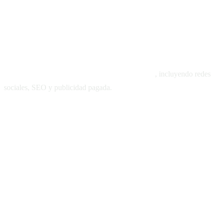
2
Marketing digital aplicado a la estética médica
, incluyendo redes
sociales, SEO y publicidad pagada.
3