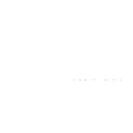
5
Errores comunes que debes evitar
al promocionar tu negocio.
El 90% de los pacientes investiga en línea antes
de tomar una decisión.
Asegúrate de que encuentren tu clínica antes