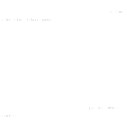
El impacto del branding en la percepción de tu consulta
y cómo
diferenciarte de la competencia.
4
Cómo crear campañas publicitarias efectivas
para tratamientos
estéticos.