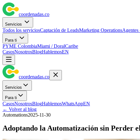
coordenadas
.
co
Servicios
Todos los servicios
Captación de Leads
Marketing Operations
Agentes 
Para ti
PYME Colombia
Miami / Doral
Caribe
Casos
Nosotros
Blog
Hablemos
EN
coordenadas
.
co
Servicios
Para ti
Casos
Nosotros
Blog
Hablemos
WhatsApp
EN
←
Volver al blog
Automations
2025-11-30
Adoptando la Automatización sin Perder 