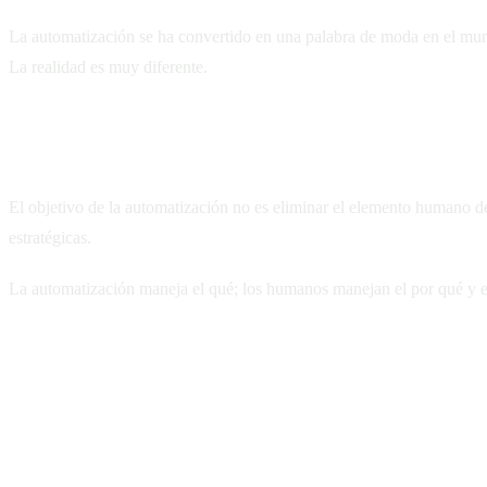
La automatización se ha convertido en una palabra de moda en el mun
La realidad es muy diferente.
La automatización no se trata de reemplazar pe
El objetivo de la automatización no es eliminar el elemento humano de
estratégicas.
La automatización maneja el qué; los humanos manejan el por qué y 
Dónde la automatización tiene el mayor impact
Atención al cliente 24/7