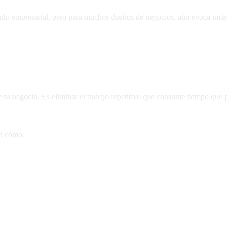
do empresarial, pero para muchos dueños de negocios, aún evoca imáge
rsonas
 tu negocio. Es eliminar el trabajo repetitivo que consume tiempo que p
el cómo.
o humano