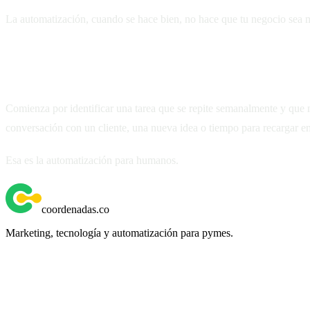
La automatización, cuando se hace bien, no hace que tu negocio sea 
Empezando con la automatización centrada en l
Comienza por identificar una tarea que se repite semanalmente y que 
conversación con un cliente, una nueva idea o tiempo para recargar en
Esa es la automatización para humanos.
Comienza tu viaje hoy.
coordenadas
.
co
Marketing, tecnología y automatización para pymes.