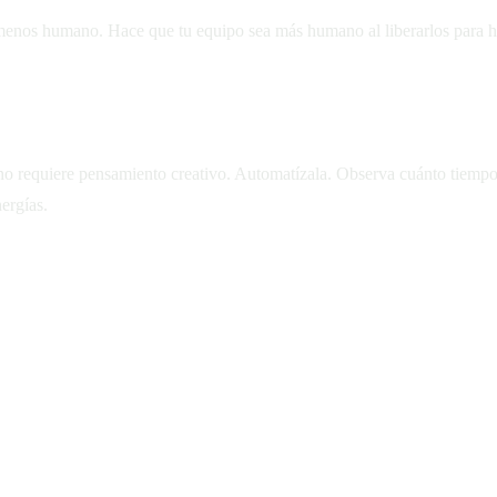
menos humano. Hace que tu equipo sea más humano al liberarlos para hac
as personas
no requiere pensamiento creativo. Automatízala. Observa cuánto tiempo
ergías.