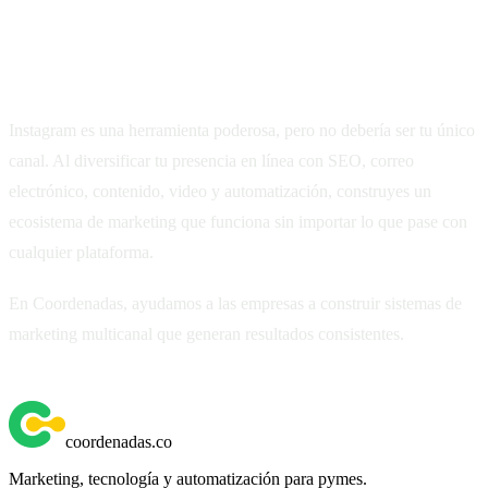
Conclusión
Instagram es una herramienta poderosa, pero no debería ser tu único
canal. Al diversificar tu presencia en línea con SEO, correo
electrónico, contenido, video y automatización, construyes un
ecosistema de marketing que funciona sin importar lo que pase con
cualquier plataforma.
En Coordenadas, ayudamos a las empresas a construir sistemas de
marketing multicanal que generan resultados consistentes.
Contáctanos para empezar.
coordenadas
.
co
Marketing, tecnología y automatización para pymes.