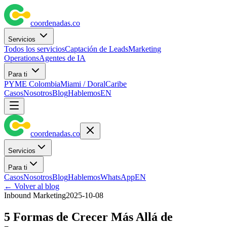
coordenadas
.
co
Servicios
Todos los servicios
Captación de Leads
Marketing
Operations
Agentes de IA
Para ti
PYME Colombia
Miami / Doral
Caribe
Casos
Nosotros
Blog
Hablemos
EN
coordenadas
.
co
Servicios
Para ti
Casos
Nosotros
Blog
Hablemos
WhatsApp
EN
←
Volver al blog
Inbound Marketing
2025-10-08
5 Formas de Crecer Más Allá de